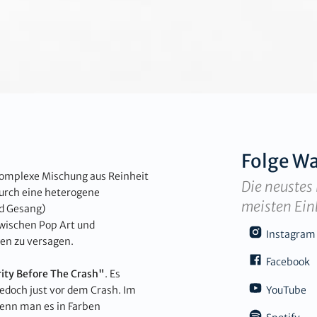
Folge
Wa
komplexe Mischung aus Reinheit
Die neustes 
urch eine heterogene
meisten Ein
nd Gesang)
zwischen Pop Art und
Instagram
gen zu versagen.
Facebook
rity Before The Crash"
. Es
 jedoch just vor dem Crash. Im
YouTube
enn man es in Farben