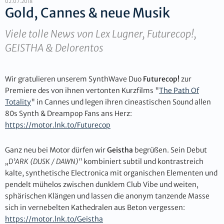
02.07.2018
Gold, Cannes & neue Musik
Viele tolle News von Lex Lugner, Futurecop!,
GEISTHA & Delorentos
Wir gratulieren unserem SynthWave Duo
Futurecop!
zur
Premiere des von ihnen vertonten Kurzfilms "
The Path Of
Totality
" in Cannes und legen ihren cineastischen Sound allen
80s Synth & Dreampop Fans ans Herz:
https://motor.lnk.to/Futurecop
Ganz neu bei Motor dürfen wir
Geistha
begrüßen. Sein Debut
„
D’ARK (DUSK / DAWN)"
kombiniert subtil und kontrastreich
kalte, synthetische Electronica mit organischen Elementen und
pendelt mühelos zwischen dunklem Club Vibe und weiten,
sphärischen Klängen und lassen die anonym tanzende Masse
sich in vernebelten Kathedralen aus Beton vergessen:
https://motor.lnk.to/Geistha