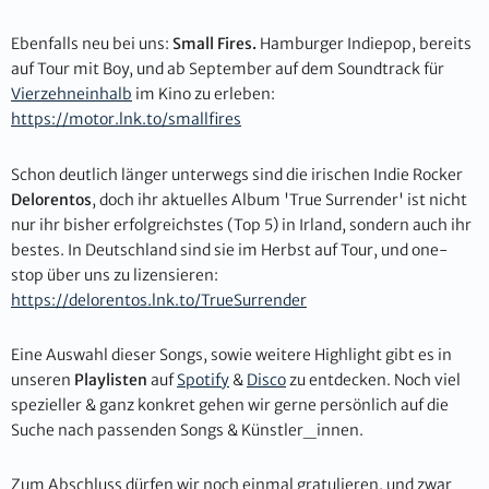
Ebenfalls neu bei uns:
Small Fires.
Hamburger Indiepop, bereits
auf Tour mit Boy, und ab September auf dem Soundtrack für
Vierzehneinhalb
im Kino zu erleben:
https://motor.lnk.to/smallfires
Schon deutlich länger unterwegs sind die irischen Indie Rocker
Delorentos
, doch ihr aktuelles Album 'True Surrender' ist nicht
nur ihr bisher erfolgreichstes (Top 5) in Irland, sondern auch ihr
bestes. In Deutschland sind sie im Herbst auf Tour, und one-
stop über uns zu lizensieren:
https://delorentos.lnk.to/TrueSurrender
Eine Auswahl dieser Songs, sowie weitere Highlight gibt es in
unseren
Playlisten
auf
Spotify
&
Disco
zu entdecken. Noch viel
spezieller & ganz konkret gehen wir gerne persönlich auf die
Suche nach passenden Songs & Künstler_innen.
Zum Abschluss dürfen wir noch einmal gratulieren, und zwar