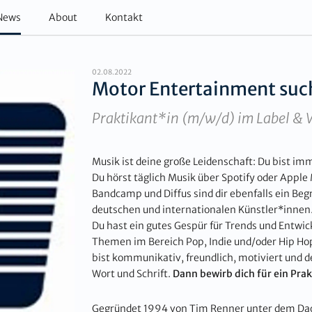
News
About
Kontakt
02.08.2022
Motor Entertainment such
Praktikant*in (m/w/d) im Label & 
Musik ist deine große Leidenschaft: Du bist i
Du hörst täglich Musik über Spotify oder Apple 
Bandcamp und Diffus sind dir ebenfalls ein Begr
deutschen und internationalen Künstler*innen.
Du hast ein gutes Gespür für Trends und Entwic
Themen im Bereich Pop, Indie und/oder Hip Hop.
bist kommunikativ, freundlich, motiviert und d
Wort und Schrift.
Dann bewirb dich für ein Pra
Gegründet 1994 von Tim Renner unter dem Dac