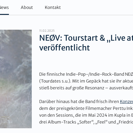
News
About
Kontakt
11.02.2025
NEØV: Tourstart & „Live a
veröffentlicht
Die finnische Indie-Pop-/Indie-Rock-Band NEØV
(Tourdates s.u.). Mit im Gepäck hat sie ihr akt
stieß bereits auf große Resonanz – ausverkauf
Darüber hinaus hat die Band frisch ihren
Konzer
dem der preisgekrönte Filmemacher Perttu Inki
von den Sessions, die im Mai 2024 im Kupla in 
drei Album-Tracks „Softer“, „Feel“ und „Friedr