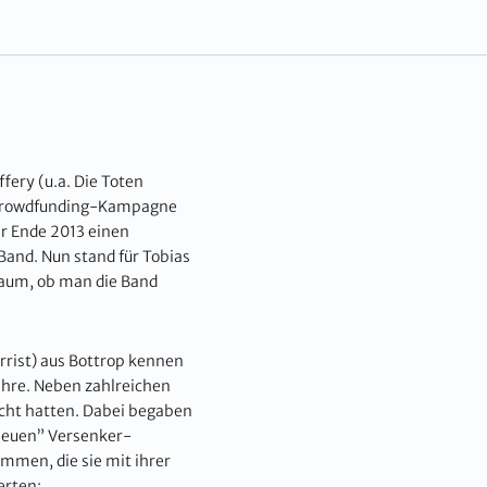
fery (u.a. Die Toten
n Crowdfunding-Kampagne
er Ende 2013 einen
 Band. Nun stand für Tobias
 Raum, ob man die Band
rrist) aus Bottrop kennen
ahre. Neben zahlreichen
macht hatten. Dabei begaben
“neuen” Versenker-
mmen, die sie mit ihrer
erten: