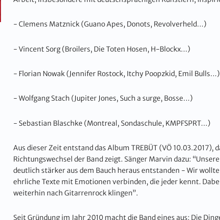
- Clemens Matznick (Guano Apes, Donots, Revolverheld…)
- Vincent Sorg (Broilers, Die Toten Hosen, H-Blockx…)
- Florian Nowak (Jennifer Rostock, Itchy Poopzkid, Emil Bulls…)
- Wolfgang Stach (Jupiter Jones, Such a surge, Bosse…)
- Sebastian Blaschke (Montreal, Sondaschule, KMPFSPRT…)
Aus dieser Zeit entstand das Album TREBÜT (VÖ 10.03.2017), 
Richtungswechsel der Band zeigt. Sänger Marvin dazu: “Unser
deutlich stärker aus dem Bauch heraus entstanden - Wir wollt
ehrliche Texte mit Emotionen verbinden, die jeder kennt. Dabei
weiterhin nach Gitarrenrock klingen”.
Seit Gründung im Jahr 2010 macht die Band eines aus: Die Dinge