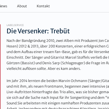
News
About
Kontakt
LABELSERVICE
Die Versenker: Trebüt
Nach der Bandgründung 2010, zwei Alben mit Produzent Jon Caf
Hosen) 2012 & 2013, über 200 Konzerten, einer erfolgreiche
und dem Aufbau einer treuen Fan-Base, gab es für die Versenk
Einschnitt. Der Sänger und Gitarrist Marcel Stoffels verließ die
Görtzen (Bassist) und Denis Sarp (Schlagzeuger) die Frage im
vielleicht auflösen sollte. Aber es kam anders.
Im Jahr 2014 lernten die beiden Marvin Ochmann (Sänger/Gita
und mit ihm, als neuen Frontmann, begannen zwei intensive J
Live-Auftritten hinterfragte das Trio alles, was sie bisher ge
sie sich auf die Suche nach Input für ihr Songwriting und dem 
Sound.Sie arbeiteten mit einigen namhaften Produzenten zusa
Arbeit, insbesondere mit deutschsprachigen Künstlern, inspiri