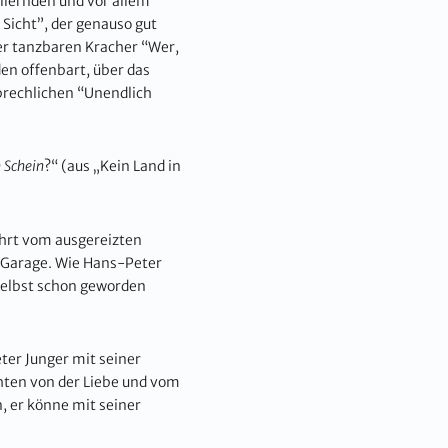
illernden und vor allem
 Sicht”, der genauso gut
r tanzbaren Kracher “Wer,
den offenbart, über das
rbrechlichen “Unendlich
m Schein
?“ (aus „Kein Land in
ührt vom ausgereizten
e Garage. Wie Hans-Peter
 selbst schon geworden
ter Junger mit seiner
ten von der Liebe und vom
, er könne mit seiner