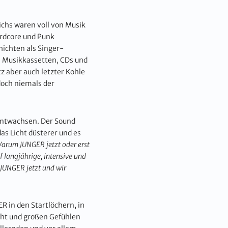
chs waren voll von Musik
ardcore und Punk
hichten als Singer-
e Musikkassetten, CDs und
 aber auch letzter Kohle
doch niemals der
 entwachsen. Der Sound
das Licht düsterer und es
arum JUNGER jetzt oder erst
f langjährige, intensive und
t JUNGER jetzt und wir
ER in den Startlöchern, in
cht und großen Gefühlen