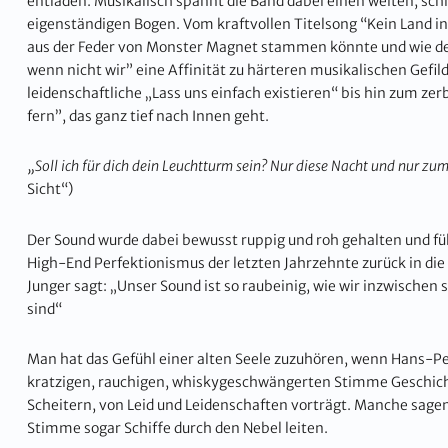
entladen. Musikalisch spannt die Band dabei einen weiten, sch
eigenständigen Bogen. Vom kraftvollen Titelsong “Kein Land in
aus der Feder von Monster Magnet stammen könnte und wie de
wenn nicht wir” eine Affinität zu härteren musikalischen Gefil
leidenschaftliche „Lass uns einfach existieren“ bis hin zum ze
fern”, das ganz tief nach Innen geht.
„Soll ich für dich dein Leuchtturm sein? Nur diese Nacht und nur zu
Sicht“)
Der Sound wurde dabei bewusst ruppig und roh gehalten und f
High-End Perfektionismus der letzten Jahrzehnte zurück in di
Junger sagt: „Unser Sound ist so raubeinig, wie wir inzwischen
sind“
Man hat das Gefühl einer alten Seele zuzuhören, wenn Hans-Pe
kratzigen, rauchigen, whiskygeschwängerten Stimme Geschich
Scheitern, von Leid und Leidenschaften vorträgt. Manche sagen
Stimme sogar Schiffe durch den Nebel leiten.