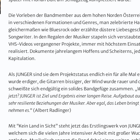
Die Vorleben der Bandmember aus dem hohen Norden Österrei
in verschiedenen Formationen und Genres, man zelebrierte H
gleichermaßen wie Bluesrock oder erzählte düstere Liebesgesc
Songwriter. In den Regalen der Musiker stapeln sich verstaubt
VHS-Videos vergangener Projekte, immer mit höchstem Einsatz
realisiert. Dokumente jahrelangem Hoffens und Scheiterns, je
Kapitulation.
Als JUNGER sind sie dem Projektstatus endlich ein für alle Mal
wurde erdiger, die Gitarren bissiger, der Wind wurde rauer und 
schweißte sich endgültig ein solides Bandgefüge zusammen. „
W
jetzt? JUNGER ist Ziel und Ergebnis einer langen Reise. Aufgebaut au
sehr resiliente Beziehungen der Musiker. Aber egal, das Leben bring
nehmen es.
“ (Albert Radlinger)
Mit “Kein Land in Sicht” steht jetzt das Erstlingswerk von JUNG
welchem sich die vielen Jahre intensiver Arbeit mit großer Wu