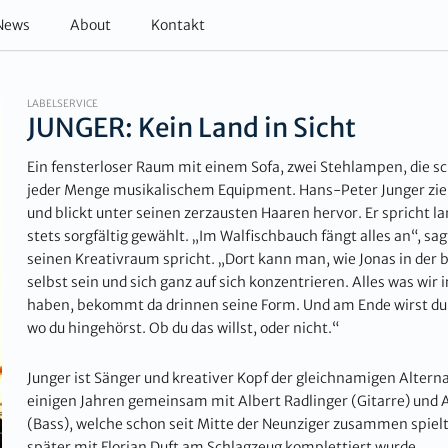
News
About
Kontakt
LABELSERVICE
JUNGER: Kein Land in Sicht
Ein fensterloser Raum mit einem Sofa, zwei Stehlampen, die s
jeder Menge musikalischem Equipment. Hans-Peter Junger zieht
und blickt unter seinen zerzausten Haaren hervor. Er spricht 
stets sorgfältig gewählt. „Im Walfischbauch fängt alles an“, sa
seinen Kreativraum spricht. „Dort kann man, wie Jonas in der
selbst sein und sich ganz auf sich konzentrieren. Alles was wir
haben, bekommt da drinnen seine Form. Und am Ende wirst du 
wo du hingehörst. Ob du das willst, oder nicht.“
Junger ist Sänger und kreativer Kopf der gleichnamigen Altern
einigen Jahren gemeinsam mit Albert Radlinger (Gitarre) und
(Bass), welche schon seit Mitte der Neunziger zusammen spielt
später mit Florian Duft am Schlagzeug komplettiert wurde.