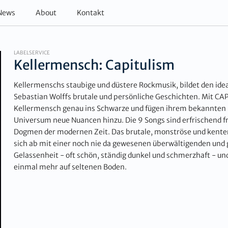
News
About
Kontakt
LABELSERVICE
Kellermensch: Capitulism
Kellermenschs staubige und düstere Rockmusik, bildet den ide
Sebastian Wolffs brutale und persönliche Geschichten. Mit CA
Kellermensch genau ins Schwarze und fügen ihrem bekannten 
Universum neue Nuancen hinzu. Die 9 Songs sind erfrischend f
Dogmen der modernen Zeit. Das brutale, monströse und kente
sich ab mit einer noch nie da gewesenen überwältigenden un
Gelassenheit - oft schön, ständig dunkel und schmerzhaft - und
einmal mehr auf seltenen Boden.