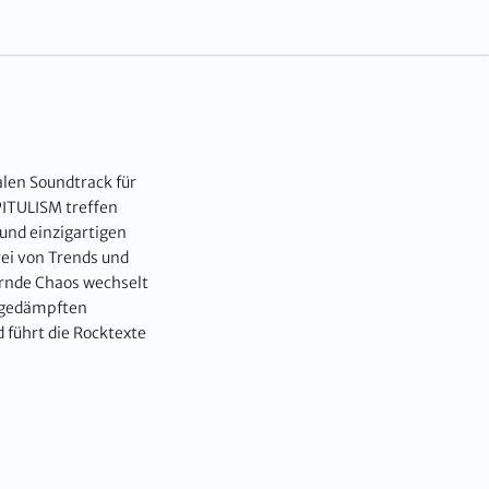
alen Soundtrack für
PITULISM treffen
und einzigartigen
rei von Trends und
rnde Chaos wechselt
d gedämpften
 führt die Rocktexte