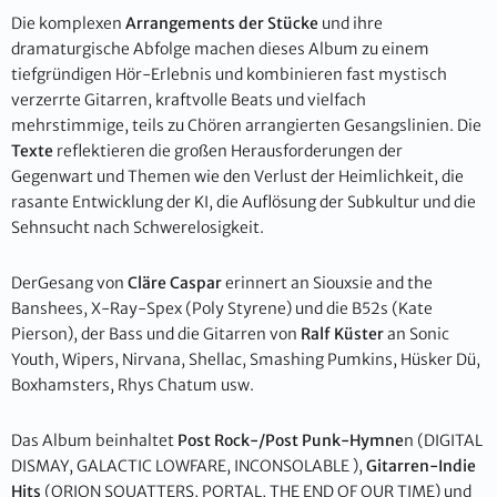
Die komplexen
Arrangements der Stücke
und ihre
dramaturgische Abfolge machen dieses Album zu einem
tiefgründigen Hör-Erlebnis und kombinieren fast mystisch
verzerrte Gitarren, kraftvolle Beats und vielfach
mehrstimmige, teils zu Chören arrangierten Gesangslinien. Die
Texte
reflektieren die großen Herausforderungen der
Gegenwart und Themen wie den Verlust der Heimlichkeit, die
rasante Entwicklung der KI, die Auflösung der Subkultur und die
Sehnsucht nach Schwerelosigkeit.
DerGesang von
Cläre Caspar
erinnert an Siouxsie and the
Banshees, X-Ray-Spex (Poly Styrene) und die B52s (Kate
Pierson), der Bass und die Gitarren von
Ralf Küster
an Sonic
Youth, Wipers, Nirvana, Shellac, Smashing Pumkins, Hüsker Dü,
Boxhamsters, Rhys Chatum usw.
Das Album beinhaltet
Post Rock-/Post Punk-Hymne
n (DIGITAL
DISMAY, GALACTIC LOWFARE, INCONSOLABLE ),
Gitarren-Indie
Hits
(ORION SQUATTERS, PORTAL, THE END OF OUR TIME) und