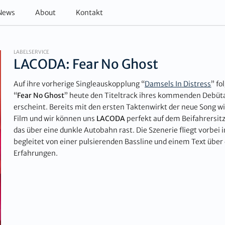
News
About
Kontakt
LABELSERVICE
LACODA: Fear No Ghost
Auf ihre vorherige Singleauskopplung “
Damsels In Distress
” fo
“
Fear No Ghost
” heute den Titeltrack ihres kommenden Debü
erscheint. Bereits mit den ersten Taktenwirkt der neue Song w
Film und wir können uns
LACODA
perfekt auf dem Beifahrersitz
das über eine dunkle Autobahn rast. Die Szenerie fliegt vorbei 
begleitet von einer pulsierenden Bassline und einem Text über
Erfahrungen.