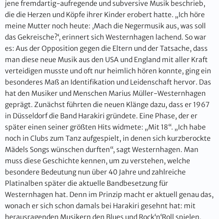
jene fremdartig-aufregende und subversive Musik beschrieb,
die die Herzen und Köpfe ihrer Kinder erobert hatte. „Ich höre
meine Mutter noch heute: ,Mach die Negermusik aus, was soll
das Gekreische?‘, erinnert sich Westernhagen lachend. So war
es: Aus der Opposition gegen die Eltern und der Tatsache, dass
man diese neue Musik aus den USA und England mit aller Kraft
verteidigen musste und oft nur heimlich hören konnte, ging ein
besonderes Maß an Identifikation und Leidenschaft hervor. Das
hat den Musiker und Menschen Marius Müller-Westernhagen
geprägt. Zunächst führten die neuen Klänge dazu, dass er 1967
in Düsseldorf die Band Harakiri gründete. Eine Phase, der er
später einen seiner größten Hits widmete: „Mit 18“. „Ich habe
noch in Clubs zum Tanz aufgespielt, in denen sich kurzberockte
Mädels Songs wünschen durften“, sagt Westernhagen. Man
muss diese Geschichte kennen, um zu verstehen, welche
besondere Bedeutung nun über 40 Jahre und zahlreiche
Platinalben später die aktuelle Bandbesetzung für
Westernhagen hat. Denn im Prinzip macht er aktuell genau das,
wonach er sich schon damals bei Harakiri gesehnt hat: mit
herausragenden Musikern den Blues und Rock‘n‘Roll spielen,