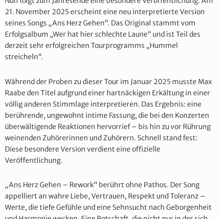
Nun folgt zum Jahresende eine besondere Veröffentlichung: Am
21. November 2025 erscheint eine neu interpretierte Version
seines Songs „Ans Herz Gehen“. Das Original stammt vom
Erfolgsalbum „Wer hat hier schlechte Laune“ und ist Teil des
derzeit sehr erfolgreichen Tourprogramms „Hummel
streicheln“.
Während der Proben zu dieser Tour im Januar 2025 musste Max
Raabe den Titel aufgrund einer hartnäckigen Erkältung in einer
völlig anderen Stimmlage interpretieren. Das Ergebnis: eine
berührende, ungewohnt intime Fassung, die bei den Konzerten
überwältigende Reaktionen hervorrief – bis hin zu vor Rührung
weinenden Zuhörerinnen und Zuhörern. Schnell stand fest:
Diese besondere Version verdient eine offizielle
Veröffentlichung.
„Ans Herz Gehen – Rework“ berührt ohne Pathos. Der Song
appelliert an wahre Liebe, Vertrauen, Respekt und Toleranz –
Werte, die tiefe Gefühle und eine Sehnsucht nach Geborgenheit
und Harmonie wecken. Eine Botschaft, die nicht nur in der sich