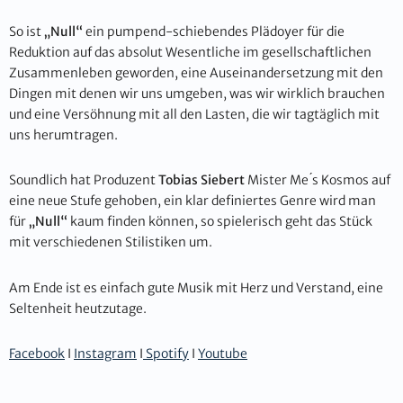
So ist
„Null“
ein pumpend-schiebendes Plädoyer für die
Reduktion auf das absolut Wesentliche im gesellschaftlichen
Zusammenleben geworden, eine Auseinandersetzung mit den
Dingen mit denen wir uns umgeben, was wir wirklich brauchen
und eine Versöhnung mit all den Lasten, die wir tagtäglich mit
uns herumtragen.
Soundlich hat Produzent
Tobias Siebert
Mister Me ́s Kosmos auf
eine neue Stufe gehoben, ein klar definiertes Genre wird man
für
„Null“
kaum finden können, so spielerisch geht das Stück
mit verschiedenen Stilistiken um.
Am Ende ist es einfach gute Musik mit Herz und Verstand, eine
Seltenheit heutzutage.
Facebook
I
Instagram
I
Spotify
I
Youtube