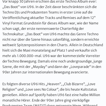
Vor knapp 30 Jahren erschien das erste Techno Album ever:
„Das Boot“ von U96. In der Zeit davor beschränkten sich die
Techno DJs und Produzenten Teams in erster Linie auf die
Veröffentlichung aktueller Tracks und Remixes auf dem 12”
Vinyl Format.Grundstein für dieses Album war, wie der Name
schon sagt, der erste nennenswerte Charterfolg der
Technokultur: „Das Boot“ von U96 machte das Genre Techno
nicht nur über die Szene hinaus salonfähig, sondern erreichte
weltweit Spitzenpositionen in den Charts. Allein in Deutschland
hielt sich die Maxi monatelang auf Platz 1 und verkaufte sich
mehr als 1.000.000-mal. U96 war der kommerzielle Vorreiter
derTechno Bewegung. Damals eine noch undergroundige, junge
Szene, die mit der „Mayday“ und dann der „Loveparade“ in den
90er Jahren zur internationalen Bewegung avancierte.
Es folgten diverse U96 Hits „Heaven“, „Club Bizarre“, „Love
Religion“ und „Love sees No Colour“, die bis heute Kultstatus
genießen. Allein auf Spotify haben U96 fast eine halbe Million
monatliche Hörer. Ende der 90er Jahre ging vierköpfige
Produzenten Team (MATIZ) dann getrennte Wege. Während