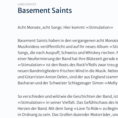
LABELSERVICE
Basement Saints
Acht Monate, acht Songs: Hier kommt «Stimulation»
Basement Saints haben in den vergangenen acht Monate
Musikvideos veröffentlicht und auf ihr neues Album «St
Songs, die nach Auspuff, Schweiss und Whiskey riechen. 
einer Neuformierung der Band hat ihre Blütezeit gerade
«Stimulation» ist den Roots des Rock’n’Rolls zwar treu 
neuen Bandmitgliedern frischen Wind in die Musik. Neb
und Gitarristen Anton Delen, sind der aus England stam
Basharan und der Schweizer Schlagzeuger Simon «Molly»
So verschieden und wild wie die Geschichten der Band, i
«Stimulation» in seiner Vielfalt. Das Gefühlschaos des l
Herzen der Band. Mit dem Song «Love To Ride» zu Beginn
in Ordnung zu sein. Das Grollen duzender Motorräder, und