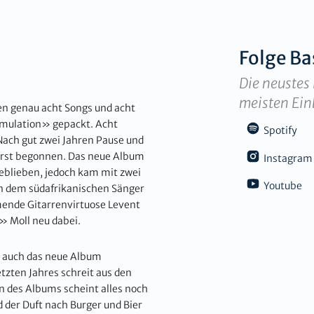
Folge
Ba
Die neustes 
meisten Ein
n genau acht Songs und acht
imulation» gepackt. Acht
Spotify
Nach gut zwei Jahren Pause und
 erst begonnen. Das neue Album
Instagram
geblieben, jedoch kam mit zwei
Youtube
en dem südafrikanischen Sänger
mende Gitarrenvirtuose Levent
 Moll neu dabei.
st auch das neue Album
etzten Jahres schreit aus den
 des Albums scheint alles noch
 der Duft nach Burger und Bier