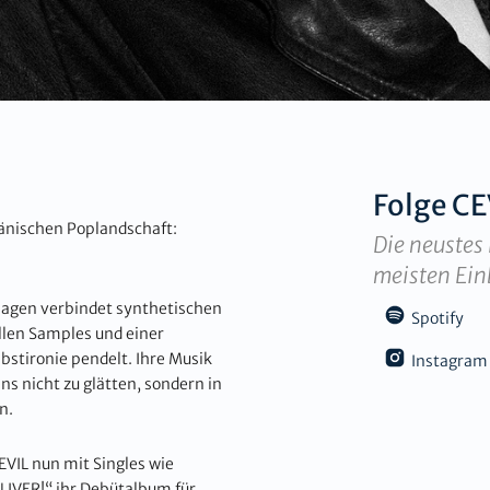
Folge
CE
änischen Poplandschaft:
Die neustes 
meisten Ein
hagen verbindet synthetischen
Spotify
llen Samples und einer
lbstironie pendelt. Ihre Musik
Instagram
s nicht zu glätten, sondern in
n.
VIL nun mit Singles wie
LIVER!“ ihr Debütalbum für