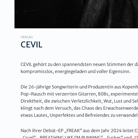
VERLAG
CEVIL
CEVIL gehört zu den spannendsten neuen Stimmen der d
kompromisslos, energiegeladen und voller Eigensinn.
Die 26-jährige Songwriterin und Produzentin aus Kopen
Pop-Rausch mit verzerrten Gitarren, 808s, experimente
Direktheit, die zwischen Verletzlichkeit, Wut, Lust und Se
klingt nach dem Versuch, das Chaos des Erwachsenwerden
etwas Lautes, Unperfektes und Befreiendes zu verwandel
Nach ihrer Debüt-EP „FREAK“ aus dem Jahr 2024 leitet CE
„Cruel“, „BREATHING LIKE I’M RUNNING“, „Sucker“ und „O