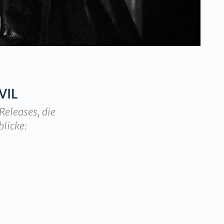
VIL
Releases, die
blicke: