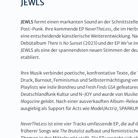
JEWLS
JEWLS
formt einen markanten Sound an der Schnittstelle
Post-Punk. Ihre kommende EP
NeverTheLess
, die im Her
eine entscheidende künstlerische Weiterentwicklung. Na
Debütalbum
There Is No Sunset
(2023) und der EP
We’ve In
JEWLS als eine der spannendsten neuen Stimmen der de
etabliert.
Ihre Musik verbindet poetische, konfrontative Texte, di
Druck, Burnout, Feminismus und Selbstermächtigung ver
Playlists wie
Indie Brandneu
und
Fresh Finds GSA
gefeatured,
Deutschlandfunk Kultur und N-JOY und wurde von
Musike
Magazine
gelobt. Nach einer ausverkauften Album-Releas
ausgiebig als Support für Acts wie Model/Actriz, SPARK
NeverTheLess
ist eine vier Tracks umfassende EP, die auf d
früherer Songs wie
The Brutalist
aufbaut und feministische
Themen in den Mittelpunkt stellt. Die EP versteht sich al