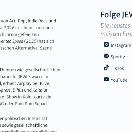
Folge
JE
 von Art-Pop, Indie Rock und
Die neustes 
bst 2026 erscheint, markiert
meisten Ein
ch ihrem gefeierten
vented Speed
(2025) hat sich
Instagram
utschen Alternative-Szene
Spotify
TikTok
e Themen wie gesellschaftlichen
handeln. JEWLS wurde in
YouTube
 erhielt Airplay bei 1Live,
xpress
,
Diffus
und
Kaltblut
e-Show in Köln tourte sie
LING oder Pom Pom Squad.
er politischen Intensität
 sowie gesellschaftliche
s persönliches wie politisches