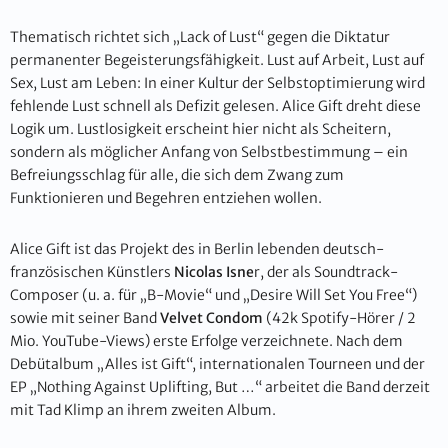
Thematisch richtet sich „Lack of Lust“ gegen die Diktatur
permanenter Begeisterungsfähigkeit. Lust auf Arbeit, Lust auf
Sex, Lust am Leben: In einer Kultur der Selbstoptimierung wird
fehlende Lust schnell als Defizit gelesen. Alice Gift dreht diese
Logik um. Lustlosigkeit erscheint hier nicht als Scheitern,
sondern als möglicher Anfang von Selbstbestimmung – ein
Befreiungsschlag für alle, die sich dem Zwang zum
Funktionieren und Begehren entziehen wollen.
Alice Gift ist das Projekt des in Berlin lebenden deutsch-
französischen Künstlers
Nicolas Isne
r, der als Soundtrack-
Composer (u. a. für „B-Movie“ und „Desire Will Set You Free“)
sowie mit seiner Band
Velvet Condom
(42k Spotify-Hörer / 2
Mio. YouTube-Views) erste Erfolge verzeichnete. Nach dem
Debütalbum „Alles ist Gift“, internationalen Tourneen und der
EP „Nothing Against Uplifting, But …“ arbeitet die Band derzeit
mit Tad Klimp an ihrem zweiten Album.