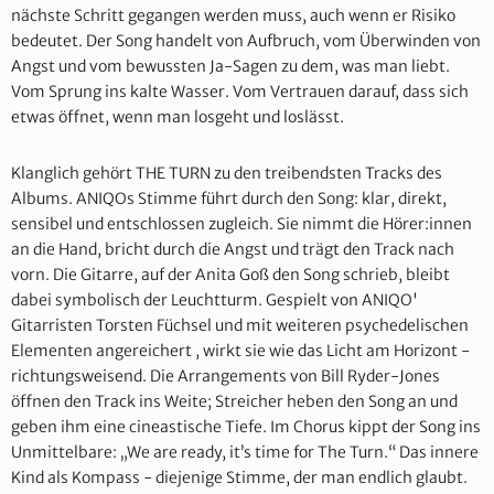
nächste Schritt gegangen werden muss, auch wenn er Risiko
bedeutet. Der Song handelt von Aufbruch, vom Überwinden von
Angst und vom bewussten Ja-Sagen zu dem, was man liebt.
Vom Sprung ins kalte Wasser. Vom Vertrauen darauf, dass sich
etwas öffnet, wenn man losgeht und loslässt.
Klanglich gehört THE TURN zu den treibendsten Tracks des
Albums. ANIQOs Stimme führt durch den Song: klar, direkt,
sensibel und entschlossen zugleich. Sie nimmt die Hörer:innen
an die Hand, bricht durch die Angst und trägt den Track nach
vorn. Die Gitarre, auf der Anita Goß den Song schrieb, bleibt
dabei symbolisch der Leuchtturm. Gespielt von ANIQO'
Gitarristen Torsten Füchsel und mit weiteren psychedelischen
Elementen angereichert , wirkt sie wie das Licht am Horizont -
richtungsweisend. Die Arrangements von Bill Ryder-Jones
öffnen den Track ins Weite; Streicher heben den Song an und
geben ihm eine cineastische Tiefe. Im Chorus kippt der Song ins
Unmittelbare: „We are ready, it’s time for The Turn.“ Das innere
Kind als Kompass - diejenige Stimme, der man endlich glaubt.