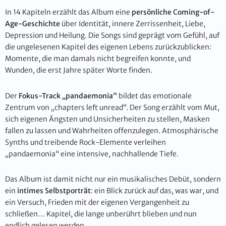
In 14 Kapiteln erzählt das Album eine
persönliche Coming-of-
Age-Geschichte
über Identität, innere Zerrissenheit, Liebe,
Depression und Heilung. Die Songs sind geprägt vom Gefühl, auf
die ungelesenen Kapitel des eigenen Lebens zurückzublicken:
Momente, die man damals nicht begreifen konnte, und
Wunden, die erst Jahre später Worte finden.
Der
Fokus-Track „pandaemonia“
bildet das emotionale
Zentrum von „chapters left unread“. Der Song erzählt vom Mut,
sich eigenen Ängsten und Unsicherheiten zu stellen, Masken
fallen zu lassen und Wahrheiten offenzulegen. Atmosphärische
Synths und treibende Rock-Elemente verleihen
„pandaemonia“ eine intensive, nachhallende Tiefe.
Das Album ist damit nicht nur ein musikalisches Debüt, sondern
ein
intimes Selbstporträt
: ein Blick zurück auf das, was war, und
ein Versuch, Frieden mit der eigenen Vergangenheit zu
schließen… Kapitel, die lange unberührt blieben und nun
endlich gelesen werden.