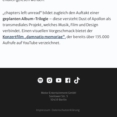
„chapters left unread“ bildet zugleich den Auftakt einer
geplanten Album-Trilogie
– diese versteht Dust of Apollon als
transmediales Projekt, welches Musik, Film und Design
verbindet. Einen visuellen Vorgeschmack bietet der
Konzertfilm „damnatio memoriae“
, der bereits über 135.000
Aufrufe auf YouTube verzeichnet.
Motor Entertainment GmbH
Seelower Str. 5
10439
Berlin
Impressum
Datenschutzerklärung