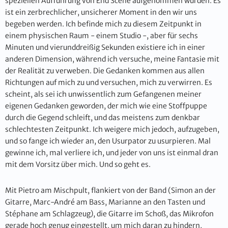
speziellen Aufführung von End Scene aufgenommen wurden. Es
ist ein zerbrechlicher, unsicherer Moment in den wir uns
begeben werden. Ich befinde mich zu diesem Zeitpunkt in
einem physischen Raum - einem Studio -, aber für sechs
Minuten und vierunddreißig Sekunden existiere ich in einer
anderen Dimension, während ich versuche, meine Fantasie mit
der Realität zu verweben. Die Gedanken kommen aus allen
Richtungen auf mich zu und versuchen, mich zu verwirren. Es
scheint, als sei ich unwissentlich zum Gefangenen meiner
eigenen Gedanken geworden, der mich wie eine Stoffpuppe
durch die Gegend schleift, und das meistens zum denkbar
schlechtesten Zeitpunkt. Ich weigere mich jedoch, aufzugeben,
und so fange ich wieder an, den Usurpator zu usurpieren. Mal
gewinne ich, mal verliere ich, und jeder von uns ist einmal dran
mit dem Vorsitz über mich. Und so geht es.
Mit Pietro am Mischpult, flankiert von der Band (Simon an der
Gitarre, Marc-André am Bass, Marianne an den Tasten und
Stéphane am Schlagzeug), die Gitarre im Schoß, das Mikrofon
gerade hoch genug eingestellt, um mich daran zu hindern,