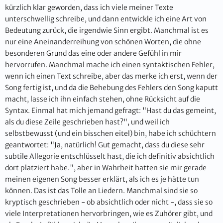
kürzlich klar geworden, dass ich viele meiner Texte
unterschwellig schreibe, und dann entwickle ich eine Art von
Bedeutung zurück, die irgendwie Sinn ergibt. Manchmal ist es
nur eine Aneinanderreihung von schönen Worten, die ohne
besonderen Grund das eine oder andere Gefühl in mir
hervorrufen. Manchmal mache ich einen syntaktischen Fehler,
wenn ich einen Text schreibe, aber das merke ich erst, wenn der
Song fertig ist, und da die Behebung des Fehlers den Song kaputt
macht, lasse ich ihn einfach stehen, ohne Rücksicht auf die
Syntax. Einmal hat mich jemand gefragt: "Hast du das gemeint,
als du diese Zeile geschrieben hast?", und weil ich
selbstbewusst (und ein bisschen eitel) bin, habe ich schüchtern
geantwortet: "Ja, natürlich! Gut gemacht, dass du diese sehr
subtile Allegorie entschlüsselt hast, die ich definitiv absichtlich
dort platziert habe.", aber in Wahrheit hatten sie mir gerade
meinen eigenen Song besser erklärt, als ich es je hätte tun
können. Das ist das Tolle an Liedern. Manchmal sind sie so
kryptisch geschrieben - ob absichtlich oder nicht -, dass sie so
viele Interpretationen hervorbringen, wie es Zuhörer gibt, und