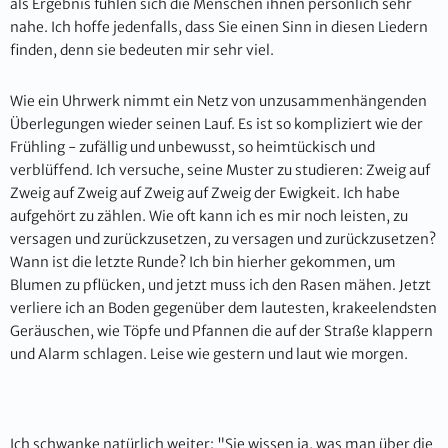
als Ergebnis fühlen sich die Menschen ihnen persönlich sehr
nahe. Ich hoffe jedenfalls, dass Sie einen Sinn in diesen Liedern
finden, denn sie bedeuten mir sehr viel.
Wie ein Uhrwerk nimmt ein Netz von unzusammenhängenden
Überlegungen wieder seinen Lauf. Es ist so kompliziert wie der
Frühling - zufällig und unbewusst, so heimtückisch und
verblüffend. Ich versuche, seine Muster zu studieren: Zweig auf
Zweig auf Zweig auf Zweig auf Zweig der Ewigkeit. Ich habe
aufgehört zu zählen. Wie oft kann ich es mir noch leisten, zu
versagen und zurückzusetzen, zu versagen und zurückzusetzen?
Wann ist die letzte Runde? Ich bin hierher gekommen, um
Blumen zu pflücken, und jetzt muss ich den Rasen mähen. Jetzt
verliere ich an Boden gegenüber dem lautesten, krakeelendsten
Geräuschen, wie Töpfe und Pfannen die auf der Straße klappern
und Alarm schlagen. Leise wie gestern und laut wie morgen.
Ich schwanke natürlich weiter: "Sie wissen ja, was man über die