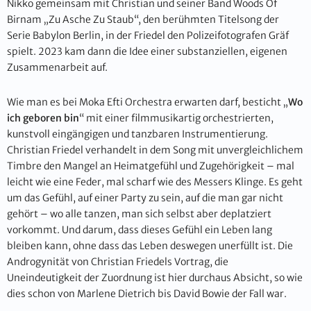
Nikko gemeinsam mit Christian und seiner Band Woods Of
Birnam „Zu Asche Zu Staub“, den berühmten Titelsong der
Serie Babylon Berlin, in der Friedel den Polizeifotografen Gräf
spielt. 2023 kam dann die Idee einer substanziellen, eigenen
Zusammenarbeit auf.
Wie man es bei Moka Efti Orchestra erwarten darf, besticht „
Wo
ich geboren bin
“ mit einer filmmusikartig orchestrierten,
kunstvoll eingängigen und tanzbaren Instrumentierung.
Christian Friedel verhandelt in dem Song mit unvergleichlichem
Timbre den Mangel an Heimatgefühl und Zugehörigkeit – mal
leicht wie eine Feder, mal scharf wie des Messers Klinge. Es geht
um das Gefühl, auf einer Party zu sein, auf die man gar nicht
gehört – wo alle tanzen, man sich selbst aber deplatziert
vorkommt. Und darum, dass dieses Gefühl ein Leben lang
bleiben kann, ohne dass das Leben deswegen unerfüllt ist. Die
Androgynität von Christian Friedels Vortrag, die
Uneindeutigkeit der Zuordnung ist hier durchaus Absicht, so wie
dies schon von Marlene Dietrich bis David Bowie der Fall war.