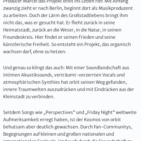
Producer Marcel das Projekt orbit ins Leben rief. Mit Anfang
zwanzig zieht er nach Berlin, beginnt dort als Musikproduzent
zu arbeiten. Doch der Lärm des Großstadtlebens bringt ihm
nicht das, was er gesucht hat. Er flieht zurück in seine
Heimatstadt, zurück an die Weser, in die Natur, in seinen
Freundeskreis. Hier findet er seinen Frieden und seine
künstlerische Freiheit. So entsteht ein Projekt, das organisch
wachsen darf, ohne zu hetzen.
Und genau so klingt das auch: Mit einer Soundlandschaft aus
intimen Akustiksounds, verträumt-verzerrten Vocals und
atmosphärischen Synthies hat orbit seinen Weg gefunden,
innere Traumwelten auszudrücken und mit Eindrücken aus der
Kleinstadt zu verbinden.
Seitdem Songs wie „Perspectives“ und „Friday Night“ weltweite
Aufmerksamkeit erregt haben, ist der Kosmos von orbit
behutsam aber deutlich gewachsen. Durch Fan-Communitys,
Begegnungen auf kleinen und großen nationalen und