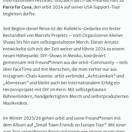
internationalen Festivals. Und auch durch die Freundschaft zu
Parra for Cuva
, den orbit 2024 auf seiner USA Support-Tour
begleiten durfte.
Seit Beginn dieser Reise ist der Kollektiv-Gedanke ein fester
Bestandteil von Marcels Projekts – vom Organisieren kleiner
Shows bis hin zum selbstgestalteten Merch. Dieser Ansatz
entwickelte sich mit der Zeit weiter und führte 2024 zu einem
neuen Höhepunkt: DIY-Shows in Mexiko, koordiniert
gemeinsam mit Freund*innen aus der orbit-Community – teils
über FaceTime und mit Menschen, die man vorher nur aus
Instagram-Chats kannte. orbit verbindet „Achtsamkeit“ und
„Abenteuer“ und bleibt auch bei internationalem Erfolg ein
Herzensprojekt mit DIY im Kern: Mit selbstgebauten
Bühnenbildern, handgefertigtem Merch und selbstproduzierten
Musikvideos.
Im Winter 2025/26 gehen orbit und seine Freund*innen mit
dem Album auf „Small Town Friends on Europe Tour“. Mit einer
zum Trio vergrößerten Band und einem wie immer magischen