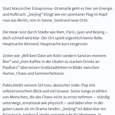
Statt klassischer Eskapismus-Dramatik geht es hier um Energie
und Aufbruch. „beijing“ klingt wie ein spontaner Flug im Kopf:
raus aus Berlin, rein in Sonne, Sand und neue Orte.
Die Hook reist durch Städte wie Rom, Paris, Lyon und Beijing –
doch schnell wird klar: Der Ort spielt eigentlich keine Rolle.
Hauptsache Abstand. Hauptsache kurz vergessen.
Zeilen wie „Will kein Date am Kotti sondern Sand an meinem
Bier“ und „Vom Kaffee in der Ubahn zu starken Drinks an
Poolbars“ übersetzen Großstadtleben in Bilder zwischen
Humor, Chaos und Sommerfantasie.
Pablu bleibt seinem Stil treu: deutscher Indie-Pop mit
selbstironischem Blick und viel Groove. Seine Songs erzählen
von Menschen, die das Chaos nicht zu ernst nehmen – ständig
unterwegs, emotional wie physisch – und dabei eher in der
guten Laune als im Drama landen. „beijing“ ist dabei klar ein
Partytrack: treibend, leicht und gemacht für Momente, in