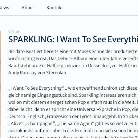
News
About
Kontakt
VERLAG
SPARKLING: I Want To See Everyth
Bis dato existiert bereits eine mit Moses Schneider produzierte
wird’s richtig ernst. Das Debüt- Album einer über Jahre gereif
Band steht an. Zur Hälfte produziert in Düsseldorf, zur Hälft
Andy Ramsay von Stereolab.
„I Want To See Everything“... wie entwaffnend unironisch diese
gleichnamige Eingangsstück sind. Sparkling interessieren sich ni
wollen mit diesem energetischen Pop einfach raus in die Welt
dabei leicht, denn es spricht eine Universal-Sprache in Pop, di
Deutsch, Englisch, Französisch der Lyrics hinausgeht. In Stück
„Alive“, „Champagne“, „The Same Again“ gibt es so viel zu entd
auszukundschaften - aber trotzdem fühlt man sich schon beim
darin. Das ist verdammt selten, meist ist es ja doch Entweder/