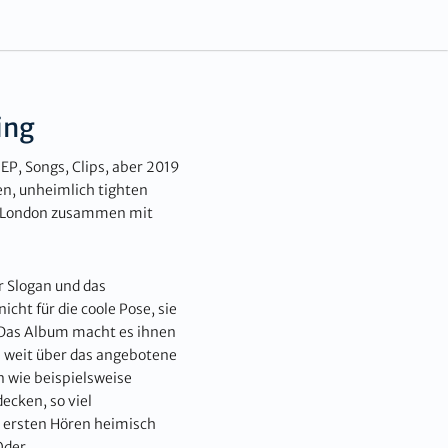
ing
 EP, Songs, Clips, aber 2019
ten, unheimlich tighten
e in London zusammen mit
r Slogan und das
cht für die coole Pose, sie
. Das Album macht es ihnen
e weit über das angebotene
en wie beispielsweise
ecken, so viel
 ersten Hören heimisch
Oder.