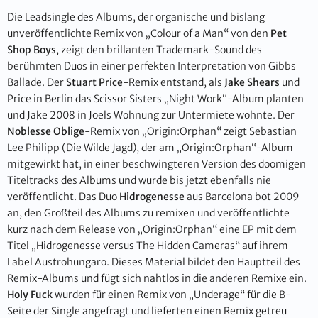
Die Leadsingle des Albums, der organische und bislang
unveröffentlichte Remix von „Colour of a Man“ von den
Pet
Shop Boys
, zeigt den brillanten Trademark-Sound des
berühmten Duos in einer perfekten Interpretation von Gibbs
Ballade. Der
Stuart Price
-Remix entstand, als
Jake Shears
und
Price in Berlin das Scissor Sisters „Night Work“-Album planten
und Jake 2008 in Joels Wohnung zur Untermiete wohnte. Der
Noblesse Oblige
-Remix von „Origin:Orphan“ zeigt Sebastian
Lee Philipp (Die Wilde Jagd), der am „Origin:Orphan“-Album
mitgewirkt hat, in einer beschwingteren Version des doomigen
Titeltracks des Albums und wurde bis jetzt ebenfalls nie
veröffentlicht. Das Duo
Hidrogenesse
aus Barcelona bot 2009
an, den Großteil des Albums zu remixen und veröffentlichte
kurz nach dem Release von „Origin:Orphan“ eine EP mit dem
Titel „Hidrogenesse versus The Hidden Cameras“ auf ihrem
Label Austrohungaro. Dieses Material bildet den Hauptteil des
Remix-Albums und fügt sich nahtlos in die anderen Remixe ein.
Holy Fuck
wurden für einen Remix von „Underage“ für die B-
Seite der Single angefragt und lieferten einen Remix getreu