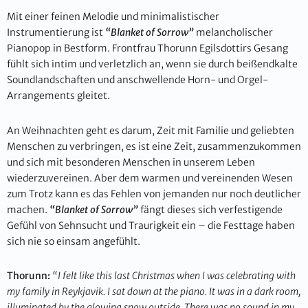
Mit einer feinen Melodie und minimalistischer
Instrumentierung ist
“Blanket of Sorrow”
melancholischer
Pianopop in Bestform. Frontfrau Thorunn Egilsdottirs Gesang
fühlt sich intim und verletzlich an, wenn sie durch beißendkalte
Soundlandschaften und anschwellende Horn- und Orgel-
Arrangements gleitet.
An Weihnachten geht es darum, Zeit mit Familie und geliebten
Menschen zu verbringen, es ist eine Zeit, zusammenzukommen
und sich mit besonderen Menschen in unserem Leben
wiederzuvereinen. Aber dem warmen und vereinenden Wesen
zum Trotz kann es das Fehlen von jemanden nur noch deutlicher
machen.
“Blanket of Sorrow”
fängt dieses sich verfestigende
Gefühl von Sehnsucht und Traurigkeit ein – die Festtage haben
sich nie so einsam angefühlt.
Thorunn:
“I felt like this last Christmas when I was celebrating with
my family in Reykjavik. I sat down at the piano. It was in a dark room,
illuminated by the glowing snow outside. There was no sound in my