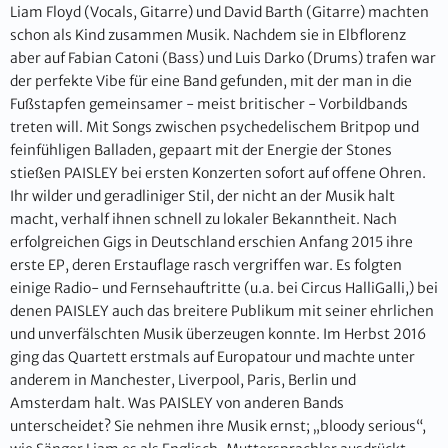
Liam Floyd (Vocals, Gitarre) und David Barth (Gitarre) machten
schon als Kind zusammen Musik. Nachdem sie in Elbflorenz
aber auf Fabian Catoni (Bass) und Luis Darko (Drums) trafen war
der perfekte Vibe für eine Band gefunden, mit der man in die
Fußstapfen gemeinsamer - meist britischer - Vorbildbands
treten will. Mit Songs zwischen psychedelischem Britpop und
feinfühligen Balladen, gepaart mit der Energie der Stones
stießen PAISLEY bei ersten Konzerten sofort auf offene Ohren.
Ihr wilder und geradliniger Stil, der nicht an der Musik halt
macht, verhalf ihnen schnell zu lokaler Bekanntheit. Nach
erfolgreichen Gigs in Deutschland erschien Anfang 2015 ihre
erste EP, deren Erstauflage rasch vergriffen war. Es folgten
einige Radio- und Fernsehauftritte (u.a. bei Circus HalliGalli,) bei
denen PAISLEY auch das breitere Publikum mit seiner ehrlichen
und unverfälschten Musik überzeugen konnte. Im Herbst 2016
ging das Quartett erstmals auf Europatour und machte unter
anderem in Manchester, Liverpool, Paris, Berlin und
Amsterdam halt. Was PAISLEY von anderen Bands
unterscheidet? Sie nehmen ihre Musik ernst; „bloody serious“,