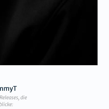
mmyT
Releases, die
blicke: