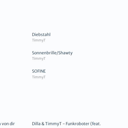
Diebstahl
TimmyT
Sonnenbrille/Shawty
TimmyT
SOFINE
TimmyT
 von dir
Dilla & TimmyT - Funkroboter (feat.