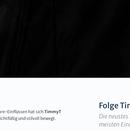
Folge
Ti
nre-Einflüssen hat sich
TimmyT
Die neustes 
ichtfüßig und stilvoll bewegt.
meisten Ein