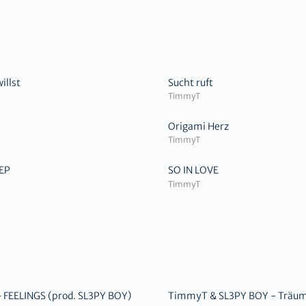
illst
Sucht ruft
TimmyT
Origami Herz
TimmyT
EP
SO IN LOVE
TimmyT
FEELINGS (prod. SL3PY BOY)
TimmyT & SL3PY BOY - Träum