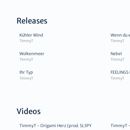
Releases
Kühler Wind
Wenn du w
TimmyT
TimmyT
Wolkenmeer
Nebel
TimmyT
TimmyT
Ihr Typ
FEELINGS 
TimmyT
TimmyT
Videos
TimmyT - Origami Herz (prod. SL3PY
TimmyT - 