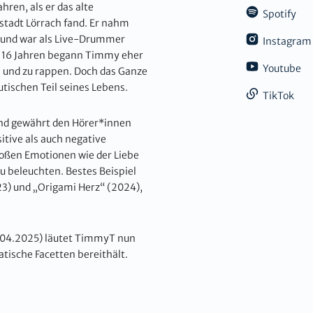
hren, als er das alte
Spotify
stadt Lörrach fand. Er nahm
d und war als Live-Drummer
Instagram
Mit 16 Jahren begann Timmy eher
Youtube
 und zu rappen. Doch das Ganze
tischen Teil seines Lebens.
TikTok
und gewährt den Hörer*innen
itive als auch negative
großen Emotionen wie der Liebe
zu beleuchten. Bestes Beispiel
23) und „Origami Herz“ (2024),
04.2025) läutet TimmyT nun
tische Facetten bereithält.